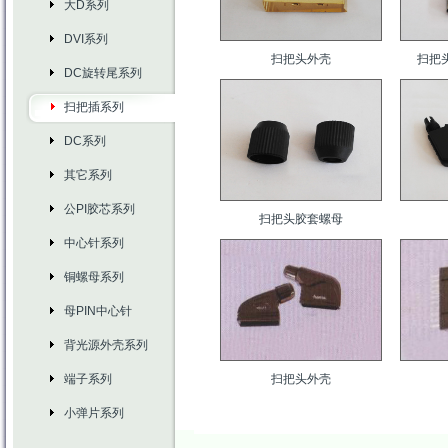
大D系列
DVI系列
扫把头外壳
扫把
DC旋转尾系列
扫把插系列
DC系列
其它系列
公PI胶芯系列
扫把头胶套螺母
中心针系列
铜螺母系列
母PIN中心针
背光源外壳系列
端子系列
扫把头外壳
小弹片系列